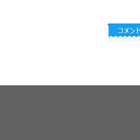
￥
3,192 円(税込)
洋風客間カーリング長方形の
寝室カーベルト北欧現代シュ
ール家庭でお茶で洗った金色
の年月160*230 cm