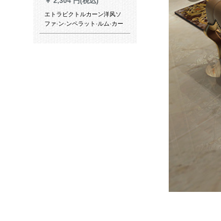
￥
2,304 円(税込)
エトラビクトルカーン洋风ソ
ファ·ン·ンペラット·ルム·カー
ン·レインレインレイン·スライ
ピング素材の裁断
￥
3,176 円(税込)
木子家居カレーペルムケース6
cm*230 cm