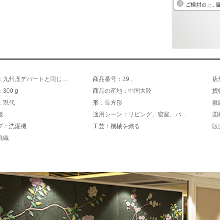
商品名称：九州鹿デパートと同じ北欧風のリビングカーンペッット厚手洋風カレーペッットリビングソファルームソファー寝室満屋家庭用北欧シーン現代OS - 02 160 * 230 cmコレクション
商品番号：39 .
300 g
商品の産地：中国大陸
貨
：現代
形：長方形
敷
織
適用シーン：リビング、寝室、バス、キッチン、ドア
図
プ：洗濯機
工芸：機械を織る
混織