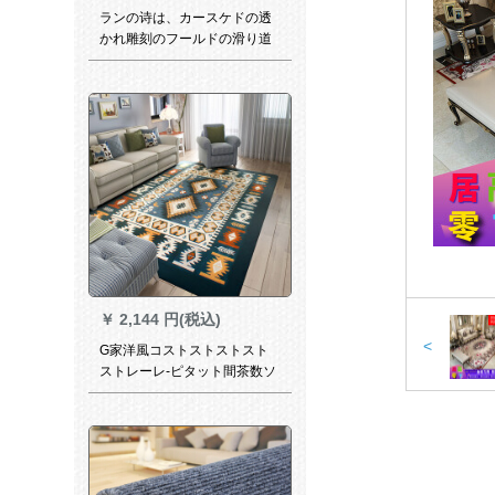
ランの诗は、カースケドの透
かれ雕刻のフールドの滑り道
の廊下のカーリングリング
PVC防水黄赤の竹の节の纹の
特殊なサイズスはカースター
ビースを连络することです。
￥
2,144 円(税込)
<
G家洋風コストストストスト
ストレーレ-ピタット間茶数ソ
フ·ル現代寝室カーーペラッラ·
ペジット家庭用カールピル形2
メトル*2.4メトル