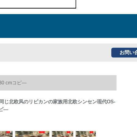
お問い
0 cmコピ―
同じ北欧风のリビカンの家族用北欧シンセン现代OS-
コピ―