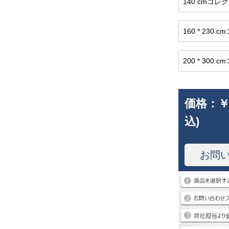
140 cmコ
160 * 23
200 * 30
価格：
￥
込)
お問