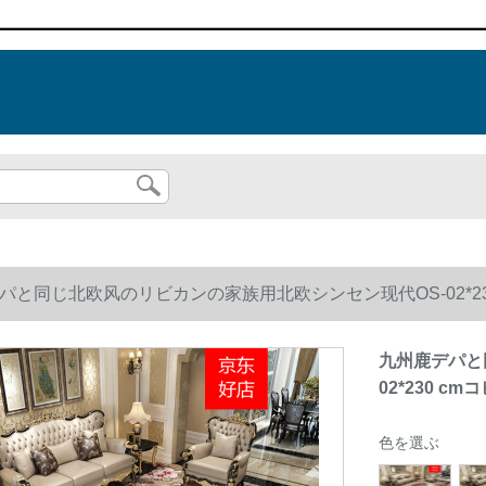
パと同じ北欧风のリビカンの家族用北欧シンセン现代OS-02*23
九州鹿デパと
02*230 cm
色を選ぶ