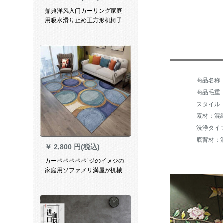
鼎典洋风入门カーリング家庭
用吸水滑り止め正方形机椅子
毛布パソコン回転椅子カレッ
ジ寝室茶何大キルト16コポー
リング100 X 100 cm
商品毛重：
スタイル
素材：混
洗浄タイ
底背材：
￥
2,800 円(税込)
カーペペペペペ`ジのイメジの
家庭用ソファメリ満屋が机械
を洗濯するということです。