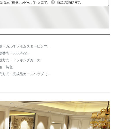
店舗：カルネッホムスタービン専営店
物番号：5666422 .
設方式：ドッキングカーズ
柄：純色
販売方式：完成品カーンペップ（元/ブロック）