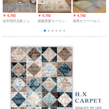
￥ 4,792
￥ 4,792
￥ 4,792
￥
佳辛現代北欧シュル
易微美家カーリング
海馬カリーペルジ洋
ファンストレージ客
寝室の応接间アメリ
風客間レスタ寝室書
間茶数カーンベッド
カジ数寝室回廊は、
斎現物カルテR
前カープ前カープ前
玄関の玄関の畳を出
19007/H 1099 J
カープ前カープピュ
しています。
1.575 M*2.27 M
ーグレー-JB-M-02-01
60 CM*110 cm
青