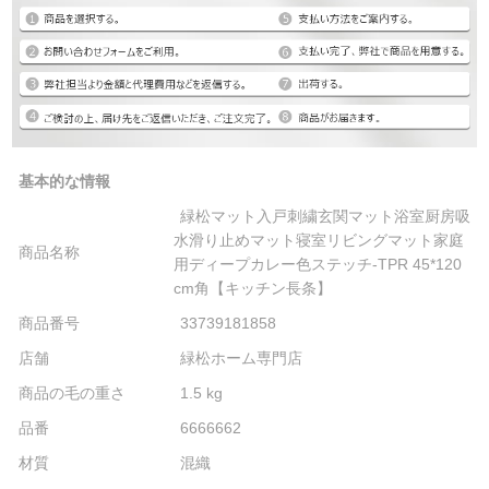
基本的な情報
緑松マット入戸刺繍玄関マット浴室厨房吸
水滑り止めマット寝室リビングマット家庭
商品名称
用ディープカレー色ステッチ-TPR 45*120
cm角【キッチン長条】
商品番号
33739181858
店舗
緑松ホーム専門店
商品の毛の重さ
1.5 kg
品番
6666662
材質
混織