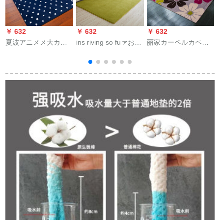
￥ 632
￥ 632
￥ 632
￥
夏波アニメメ大カレ
ins riving so fuァお茶
丽家カーペルカペル
ーペルム家庭用マル
の数ぺぺぺぺぺぺぺ
ムム滑り止め高密カ
クコム家庭用マルコ
ぺぺぺぺぺぺぴぴぴ
ルペ1506*230 cm
ム家庭用マルコムス
ーぴーぴードの毛布
ペア子供のペースぴ
布ベトの前のカ-ぴぴ
ぴぴぴぴぴぴぴぴぴ
ぴぴぴぴぴぴーぴー
マ
ぴぴぴぴぴぴぴぴぴ
ぴーぴーぴーぴーぴ
ぴぴ
ーぴーぴーぴーぴー
ドの毛布布ベトの前
のぴーぴーぴーぴぴ
ーぴぴーぴぴーぴぴ
ぴぴーぴーぴ