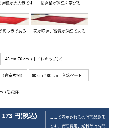
招き猫が大人気です
招き猫が深紅を帯びる
で真っ赤である
花が咲き、富貴が深紅である
45 cm*70 cm（トイレキッチン）
 cm（寝室玄関）
60 cm＊90 cm（入籍ゲート）
 cm（防犯扉）
 173 円(税込)
ここで表示されるのは商品原価
です。代理費用、送料等はお問