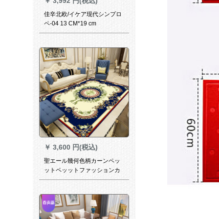
￥
3,992 円(税込)
佳辛北欧/イケア现代シンプロ
ペ-04 13 CM*19 cm
￥
3,600 円(税込)
聖エール幾何色柄カーンペッ
ットペッットファッションカ
ートリルペッットルームお茶
何カーペッットベッドルーム
長方形カーンペッットテーブ
ルカーンペッシャペッシャペ
レットYH洋風ブルー2メート