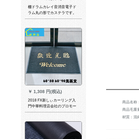
棚ドラムカレイ音消音電子ド
ラム丸の形でカステラです。
￥
1,308 円(税込)
2018 FX新しぃカーリング入
門中華料理店会社のプロモー
商品毛重量：
ション・グーレ-高厚手
材質：混
120*180セチを歓迎する。