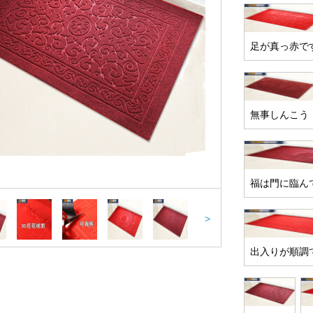
足が真っ赤で
無事しんこう
福は門に臨ん
>
出入りが順調