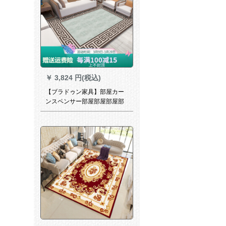
ル幅* 3メートル成長型客間カ
ーンペップ
￥
3,824 円(税込)
【ブラドゥン家具】部屋カー
ンスペンサー部屋部屋部屋部
屋部屋部屋部屋部屋部屋部屋
部屋部屋部屋部屋部屋部屋部
屋部屋部屋部屋部屋部屋部屋
部屋部屋部屋部屋部屋部屋部
屋部屋部屋部屋部屋部屋部屋/
リヴィン現代寝室満屋部屋部
屋部屋部屋部屋お茶数ソフ長
方形の中国風カーズ青塗りの
模様160*230 CM 2室リベルム