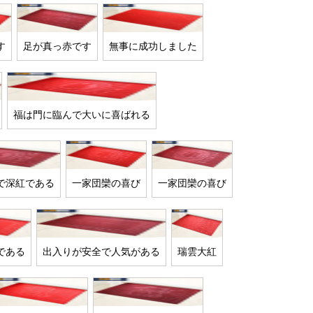
す
足が真っ赤です
無事に成功しました
福は門に臨んで大いに喜ばれる
で深紅である
一家団欒の喜び
一家団欒の喜び
である
出入りが安全で人気がある
瑞雲大紅