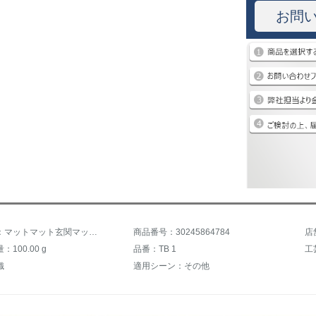
お問
商品名称：マットマット玄関マット玄関玄関玄関玄関玄関玄関玄関玄関玄関玄関玄関玄関玄関マット寝室トイレ吸水パッド家庭用カーペットの花が咲いています。
商品番号：30245864784
店
100.00 g
品番：TB 1
工
織
適用シーン：その他