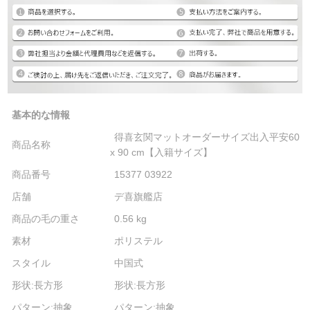
基本的な情報
得喜玄関マットオーダーサイズ出入平安60
商品名称
x 90 cm【入籍サイズ】
商品番号
15377 03922
店舗
デ喜旗艦店
商品の毛の重さ
0.56 kg
素材
ポリステル
スタイル
中国式
形状:長方形
形状:長方形
パターン:抽象
パターン:抽象