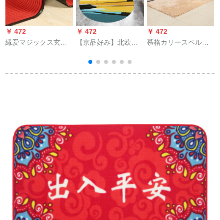
￥ 472
￥ 472
￥ 472
￥
縁爱マジックス玄関
【京品好み】北欧円
慕格カリースペル手
マルトリング止め防
形カーリング茶数マ
厚い弾力糸リービカ
水パンドカーーレペ
ルト茶数マルト现代
ムカムカムカーン満
ペペペペジット下の
寝室カーーペレトラ
屋ベトリングリング
入り口ファミリー用
ックOXx-18 CM径円
リング100 cmx 300
カーリングリングペ
形
cm
ージ