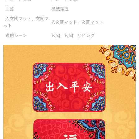
工芸
機械織造
入玄関マット、玄関マ
入玄関マット、玄関マット
ット
適用シーン
玄関、玄関、リビング