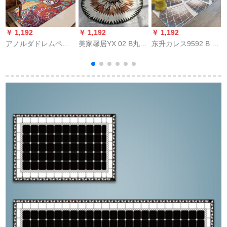
￥ 1,192
￥ 1,192
￥ 1,192
￥
アノルダドレムペル
美家馨居YX 02 B丸の
东升カレス9592 B 2
ム
カノン北欧シンドロ
B 240 cm*340 cm
ーム现代ク椅子茶数
寮マックグループ
150*150