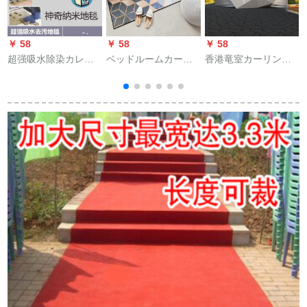
￥ 58
￥ 58
￥ 58
￥
超强吸水除染カレー
ベッドルームカーン
香港竜室カーリング
ペ·ジ逸品特营店鹏碩
家庭用客间滑り止め
现代家庭用书房工事
吸水シート·ぺージ1
寝室カーースペンサ
カートン1平方メート
枚400 mm×; 85 mm
ー金属风玄に関する
4枚BK 04*50 cm
毛布梦ミクロ