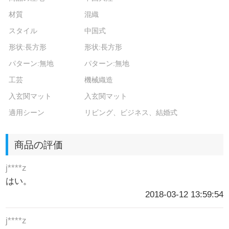
材質
混織
スタイル
中国式
形状:長方形
形状:長方形
パターン:無地
パターン:無地
工芸
機械織造
入玄関マット
入玄関マット
適用シーン
リビング、ビジネス、結婚式
商品の評価
j****z
はい。
2018-03-12 13:59:54
j****z