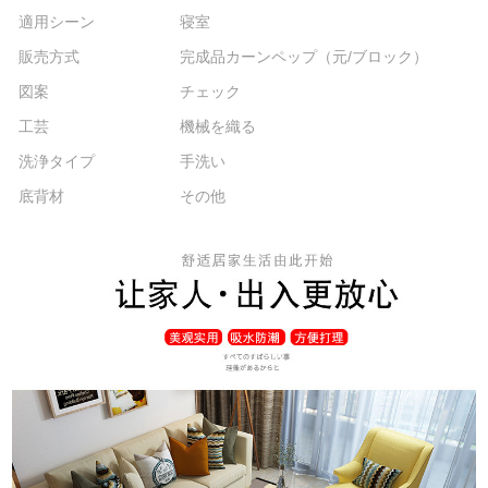
適用シーン
寝室
販売方式
完成品カーンペップ（元/ブロック）
図案
チェック
工芸
機械を織る
洗浄タイプ
手洗い
底背材
その他