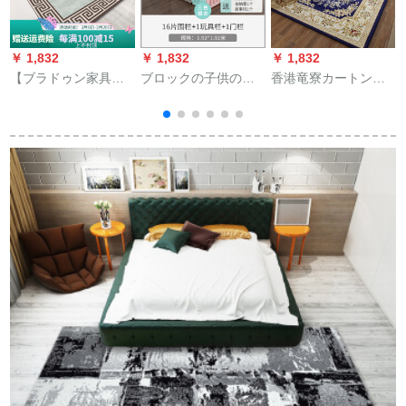
￥ 1,832
￥ 1,832
￥ 1,832
￥
【ブラドゥン家具】
ブロックの子供の楽
香港竜寮カートン
部屋カーンスペンサ
园はグリルのペプロ
ペ.2.3メトル【ベッド
庭
ー部屋部屋部屋部屋
の赤ちゃんの防护栏
の尾を適用する】
c
部屋部屋部屋部屋部
に配置してありま
さ
屋部屋部屋部屋部屋
す。グリルのおもち
部屋部屋部屋部屋部
ゃんのバッグのキー
屋部屋部屋部屋部屋
の8487新品のファン
部屋部屋部屋部屋部
のグレイドア16+2マ
屋部屋部屋部屋部屋
カロンのグループみ
部屋部屋部屋部屋部
あいです。
屋/リヴィン現代寝室
満屋部屋部屋部屋部
屋部屋お茶数ソフ長
方形の中国風カーズ
青塗りの模様160*230
CM 2室リベルム