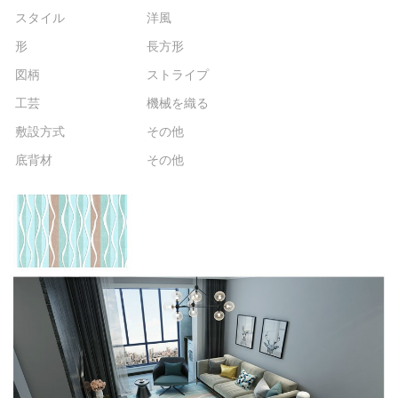
スタイル
洋風
形
長方形
図柄
ストライプ
工芸
機械を織る
敷設方式
その他
底背材
その他