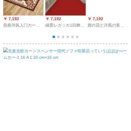
￥ 7,192
￥ 7,192
￥ 7,192
￥
鼎典洋风入门カーリ
縁爱レガッカ1回舞台
鹿の花と洋風の客間
ング家庭用吸水滑り
展示会开业式レドカ
カ－ンペプソファ寝
止め正方形机椅子毛
ーススペンサー厚手
室パント茶数席寝室
布パソコン回転椅子
金5.5ミリメートルメ
店長方形シ－ン現代
カレッジ寝室茶何大
ートで2メトル幅10メ
アメカ式188*16 cm
キルト16コポーリン
トルを缲り返しま
ル
グ100 X 100 cm
す。