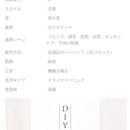
スタイル
洋風
形
長方形
素材
ポリエティー
リビング、寝室、玄関、出窓、キッチン、
適用シーン
ドア、子供の部屋
販売方式
完成品カーンペップ（元/ブロック）
図柄
純色
工芸
機械を織る
洗浄タイプ
ドライクリーニング
底背材
混織