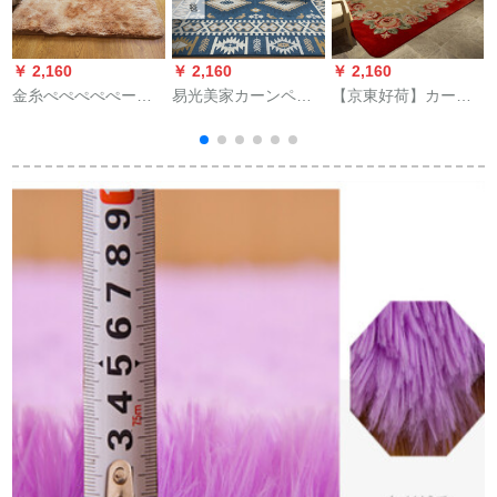
￥ 2,160
￥ 2,160
￥ 2,160
￥
金糸ぺぺぺぺぺージ
易光美家カーンペル
【京東好荷】カーリ
长毛漸変客间茶数カ
ムは、家庭用の寝室
ング客間洋風茶数赤
ー现代个性カ-ンペ-ジ
であるあるあるある
カレンぺーぺージ毛
寝室ベト前出窓カ-ジ
オーストリアミット
布寝室ベドの前のフ
前出窓カープ140 cm
式田舎のシンプロ部
エルト家庭用結婚新
屋の長方形の厚い手
中国式赤のバラ150 x
2
を洗濯することがで
200 cm
きます。