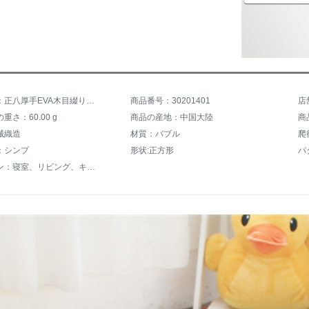
商品名称：正八厚手EVA木目綴りマットリビングルームの泡マット防水防音シート滑り止めマット子供用パズルのマット爬行パッドを送ります。辺の白い木目が60*60*1 cmです。
商品番号：30201401
店
重さ：60.00 g
商品の産地：中国大陸
商
械織造
材質：バブル
：シンプ
形状:正方形
パ
適用シーン：寝室、リビング、キッズルーム