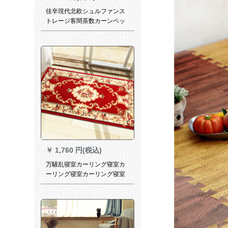
佳辛現代北欧シュルファンス
トレージ客間茶数カーンベッ
ド前カープ前カープ前カープ
前カープピューグレー-JB-M-
02-01 60 CM*110 cm
￥
1,760 円(税込)
万騒乱寝室カーリング寝室カ
ーリング寝室カーリング寝室
カーリング寝室カーリングリ
ングリングリングホール入门
カーレペルジ洋风门堂入门