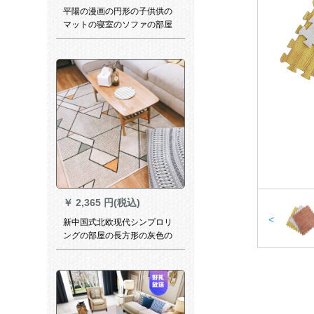
平陽の漫画の円形の子供供の
マットの寝室のソファの部屋
の寝室の応接間のお茶のつい
たか？
￥
2,365 円(税込)
<
新中国式北欧现代シンプロリ
ングの部屋の長方形の灰色の
正方形北欧冬室外幾何学室カ
ーン洋風客間新金1602 x 2 30
cm