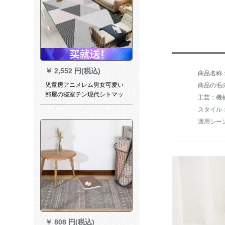
￥
2,552 円(税込)
児童房アニメレム男女可爱い
商品の毛の
部屋の寝室テン现代シトマッ
工芸：機
チ216*280 cm
スタイル
￥
808 円(税込)