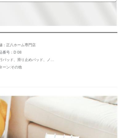
舗：正八ホーム専門店
品番号：D 08
爬行パッド、滑り止めパッド、ノイズ低減マット
ターン:その他