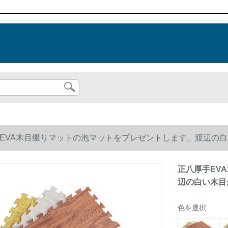
EVA木目缀りマットの泡マットをプレゼントします。渡辺の白い木目
正八厚手EV
辺の白い木目が6
色を選択