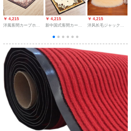
￥ 4,215
￥ 4,215
￥ 4,215
￥
洋風客間カープホッ
新中国式客間カース
洋风长毛ジャックス
ムホームぴぴぴぴぴ
ペル現代ソファの数
ックス円形のベッド
ぴぴぴぴぴぴぴぴぴ
は中国風満屋の寝室
ラムのカープページ
ぴぴぴぴぴぴぴぴぴ
のカープペ、白Z-25
は部屋の可爱い少女
ト
ぴぴぴぴぴぴぴぴぴ
1 40 x 200 cmです。
のピンク色の乳白色
c
ぴぴぴぴぴぴぴぴぴ
です。80円*16 cm
ぴぴぴぴぴぴぴぴぴ
ぴー寝室カープぴー
ぴーぴーぴぴーBS-05
客間140 x 200 cm