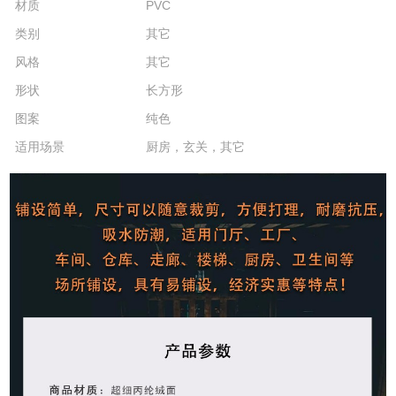
材质
PVC
类别
其它
风格
其它
形状
长方形
图案
纯色
适用场景
厨房，玄关，其它