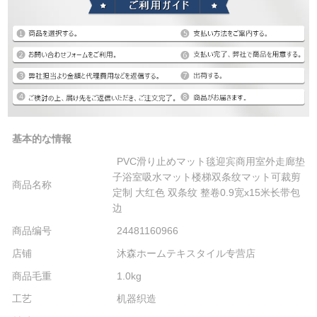
基本的な情報
PVC滑り止めマット毯迎宾商用室外走廊垫
子浴室吸水マット楼梯双条纹マット可裁剪
商品名称
定制 大红色 双条纹 整卷0.9宽x15米长带包
边
商品编号
24481160966
店铺
沐森ホームテキスタイル专营店
商品毛重
1.0kg
工艺
机器织造