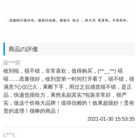
商品の評価
陈***荣
收到啦，很不错，非常喜欢，值得购买，(*^__^*) 嘻
嘻……质量很好，收到货第一时间打开看了，很不错，很
满意?心仪已久，果断下手，用过之后感觉很不错，是正
品，快递也很给力，果然名副其实?包装非常好，很严
实，值这个价格大品牌！值得信赖的！效果超级好！贵有
贵的道理！很棒的商品！
2021-01-30 15:53:35
L***c