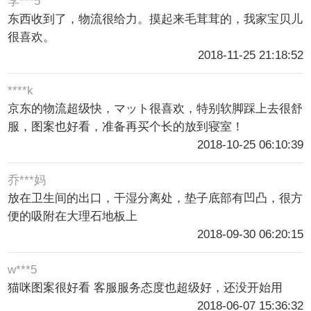
李***5
东西收到了，物流很给力。摸起来毛茸茸的，我家宝贝儿
很喜欢。
2018-11-25 21:18:52
****k
京东的物流超级快，マット很喜欢，特别软脚踩上去很舒
服，图案也好看，准备再买个长的放到寝室！
2018-10-25 06:10:39
乔***妈
放在卫生间的出口，干湿分离处，垫子底部有凹凸，很方
便的吸附在大理石地板上
2018-09-30 06:20:15
w***5
猫咪图案很好看 客服服务态度也超级好，还没开始用
2018-06-07 15:36:32