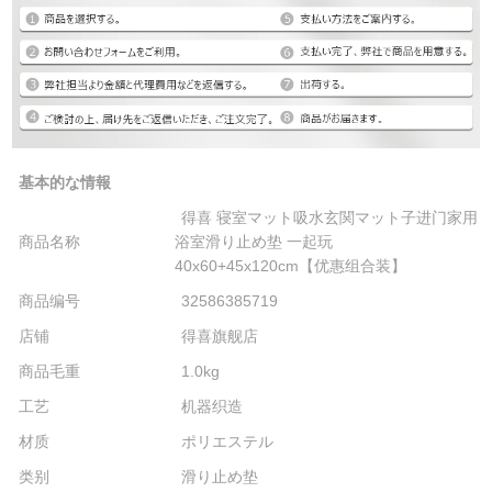
基本的な情報
得喜 寝室マット吸水玄関マット子进门家用
商品名称
浴室滑り止め垫 一起玩
40x60+45x120cm【优惠组合装】
商品编号
32586385719
店铺
得喜旗舰店
商品毛重
1.0kg
工艺
机器织造
材质
ポリエステル
类别
滑り止め垫