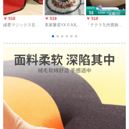
￥ 518
￥ 518
￥ 518
￥
縁爱マジックス玄関
美家馨居YX 0 A丸の
「テクラ九州鹿旗艦
マルトリング止め防
カノン北欧シャイン
直営」剣麻カレーペ
シ
水パンドカーーレペ
现代クレングー椅子
ージ
1
ペペペペジット下の
茶数寮マックラム100
入り口ファミリー用
cm
カーリングリングペ
ージ