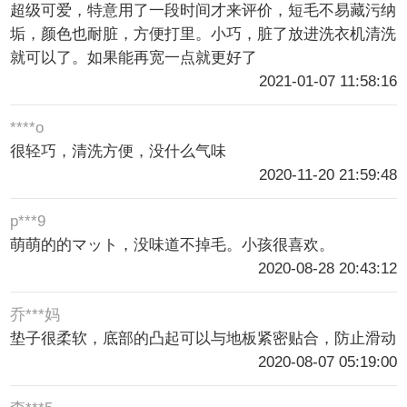
超级可爱，特意用了一段时间才来评价，短毛不易藏污纳
垢，颜色也耐脏，方便打里。小巧，脏了放进洗衣机清洗
就可以了。如果能再宽一点就更好了
2021-01-07 11:58:16
****o
很轻巧，清洗方便，没什么气味
2020-11-20 21:59:48
p***9
萌萌的的マット，没味道不掉毛。小孩很喜欢。
2020-08-28 20:43:12
乔***妈
垫子很柔软，底部的凸起可以与地板紧密贴合，防止滑动
2020-08-07 05:19:00