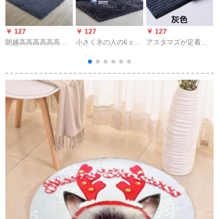
￥ 127
￥ 127
￥ 127
￥
朗越高高高高高高高
小さく氷の人の6 cm
アスタマズが定着し
高级シクルペのお茶
の弾力性の糸に明の
ている可能性がある
は何ですか？ベトペ
糸のカーターターの
のです。アダム内入
ージを止めます。水
応接间のソファァァ
戸口入门玄関入门マ
ガ
を吸います。
のお茶数の寝室の部
ット90 cm*15 cm
c
屋の部屋の大きなカ
ーカーペ1.6*2.3メト
ール