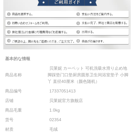
基本的な情報
贝莱妮 カーペット 可机洗吸水滑り止め地
商品名称
脚踩垫门口垫厨房圆形卫生间浴室垫子 小脚
丫 直径40厘米（颜色随机）
商品编号
17337051413
店铺
贝莱妮官方旗舰店
商品毛重
1.0kg
货号
02354
材质
毛绒