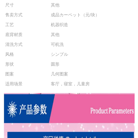
尺寸
其他
售卖方式
成品カーペット（元/块）
工艺
机器织造
底背材质
其他
清洗方式
可机洗
风格
シンプル
形状
圆形
图案
几何图案
适用场景
客厅，寝室，儿童房