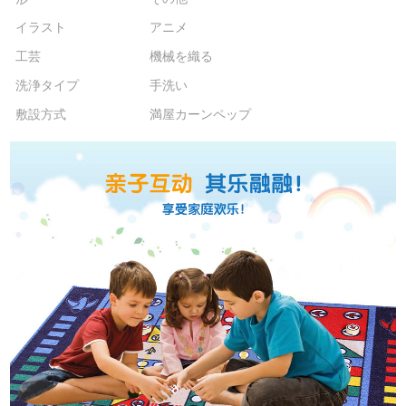
イラスト
アニメ
工芸
機械を織る
洗浄タイプ
手洗い
敷設方式
満屋カーンペップ