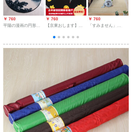
￥ 760
￥ 760
￥ 760
￥
平陽の漫画の円形の
【京東おします】洋
「すみません」
子供供のマットの寝
風シスト幾何学の客
（YalANU）シアンダ
室のソファの部屋の
間カーンペリズム幾
ーム・アンデクスの
寝室の応接間のお茶
何学アニメー滑り止
寝室にカーリングが
のついたか？
めゲームゲームゲー
入っています。
ムルームルーム寝室
で
カーバイル洋風茶何
love笑顔80 x 185セン