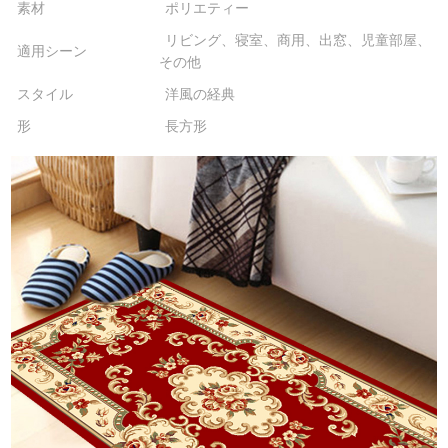
素材
ポリエティー
リビング、寝室、商用、出窓、児童部屋、
適用シーン
その他
スタイル
洋風の経典
形
長方形