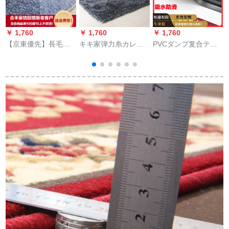
￥ 1,760
￥ 1,760
￥ 1,760
￥
【京東優先】長毛ジ
キキ家弾力糸カレー
PVCダンプ复合テス
ャケの寝室満屋の毛
ペルム茶数現代シム
トシートシートジッ
厚手茶数敷の応接間
厚手敷き込んだベク
ト裁断可能玄関ホノ
毛カザ満屋の寝室服
レムシリズ家庭用弾
ルルアレベルドカー
玄
屋のショード、白出
力糸-黒加白200*300
ドドッケスポーツス
窓黒の主衣ベト、銀
cm
ポーツスポーツスポ
グリルの短毛2*3メト
ーツスポーツスポー
ルの短毛2*3メトル
ツの输入の滑り止め
通路灰色巻：1.2メト
ル×15メトルトル