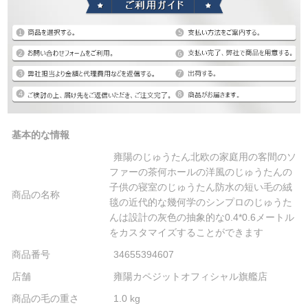
基本的な情報
雍陽のじゅうたん北欧の家庭用の客間のソ
ファーの茶何ホールの洋風のじゅうたんの
子供の寝室のじゅうたん防水の短い毛の絨
商品の名称
毯の近代的な幾何学のシンプロのじゅうた
んは設計の灰色の抽象的な0.4*0.6メートル
をカスタマイズすることができます
商品番号
34655394607
店舗
雍陽カペジットオフィシャル旗艦店
商品の毛の重さ
1.0 kg