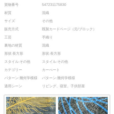
貨物番号
547231175830
材質
混織
サイズ
その他
販売方式
既製カードページ（元/ブロック）
工芸
手織り
裏地の材質
混織
形状:長方形
形状:長方形
スタイル:その他
スタイル:その他
カテゴリー
カーぺート
パターン:幾何学模様
パターン:幾何学模様
適用シーン
リビング、寝室、子供部屋