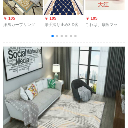
￥ 105
￥ 105
￥ 105
￥
洋風カープリングリ
厚手摺り止め3 D客间
これは、糸圏マッチ
ングリングリングソ
入门玄関口玄関マッ
の入门家玄関マック
ンソンソンソンソン
クス形(巻)入り口幅
ス15 mm厚120*240
毛
ソンソンお茶の数席
1.2メトル-1メトル
cm
の大寝室満屋シュー
現代ベッド出窓キー
長方形アメメリカ短
毛家庭用滑り止め耐
汚玄関マックス