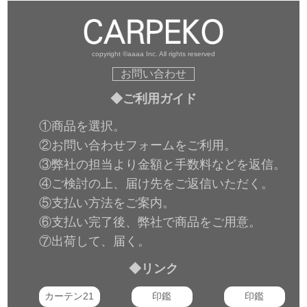
copyright ©aaaa Inc. All rights reserved
お問い合わせ
◆ご利用ガイド
①商品を選択。
②お問い合わせフォームをご利用。
③弊社の担当より金額と手数料などを返信。
④ご検討の上、届け先をご返信いただく。
⑤支払い方法をご案内。
⑥支払い完了後、弊社で商品をご用意。
⑦出荷して、届く。
◆リンク
カーテン21
印鑑
印鑑